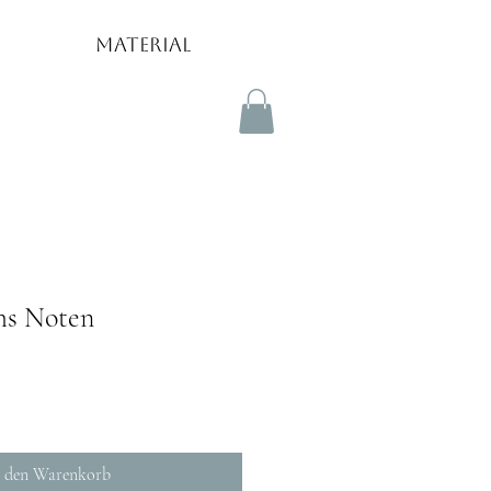
Material
hs Noten
n den Warenkorb