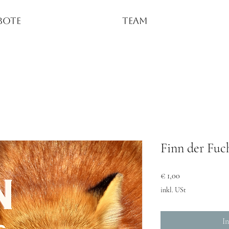
bote
Team
Finn der Fuc
Preis
€ 1,00
inkl. USt
I