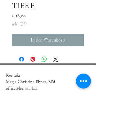
TIERE
Preis
€ 18,00
inkl. USt
In den Warenkorb
Kontakt;
Mag.a Christina Ebner, BEd
office@lernstall.at
Marktplatz 24
2380 Perchtoldsdorf