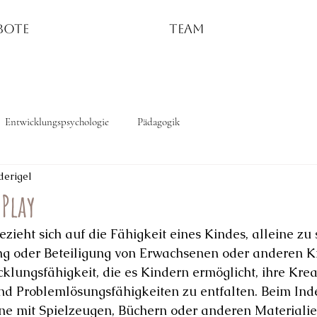
bote
Team
Entwicklungspsychologie
Pädagogik
derigel
Play
zieht sich auf die Fähigkeit eines Kindes, alleine zu 
ng oder Beteiligung von Erwachsenen oder anderen Kin
klungsfähigkeit, die es Kindern ermöglicht, ihre Kreat
und Problemlösungsfähigkeiten zu entfalten. Beim In
ine mit Spielzeugen, Büchern oder anderen Materialie