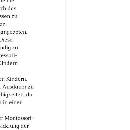
te die 
ch das 
ssen zu 
en.
 angeboten, 
Diese 
ndig zu 
essori-
Kindern 
en Kindern, 
d Ausdauer zu 
ähigkeiten, da 
 in einer 
er Montessori-
wicklung der 