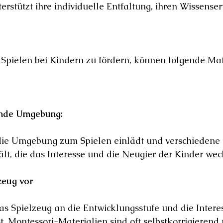
terstützt ihre individuelle Entfaltung, ihren Wissense
 Spielen bei Kindern zu fördern, können folgende 
gende Umgebung:
lt, die das Interesse und die Neugier der Kinder wec
lzeug vor
 das Spielzeug an die Entwicklungsstufe und die Intere
t. Montessori-Materialien sind oft selbstkorrigierend