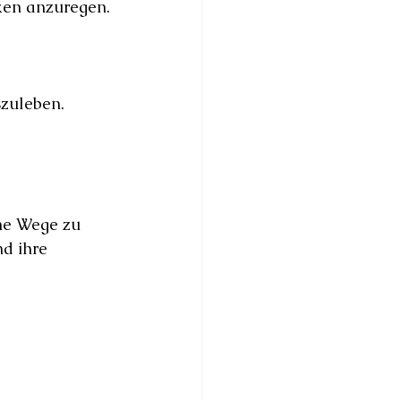
nken anzuregen.
zuleben. 
ene Wege zu 
nd ihre 