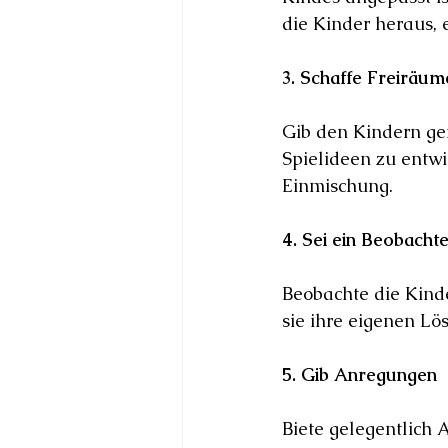
die Kinder heraus, 
3. Schaffe Freiräum
Gib den Kindern ge
Spielideen zu entw
Einmischung.
4. Sei ein Beobacht
Beobachte die Kinde
sie ihre eigenen Lö
5. Gib Anregungen
Biete gelegentlich 