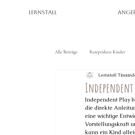
LERNSTALL
Ange
Alle Beiträge
Rezeptideen Kinder
Lernstall Tinaund
Independent 
Independent Play be
die direkte Anleitu
eine wichtige Entwic
Vorstellungskraft 
kann ein Kind alle