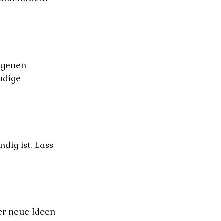
igenen 
ndige 
dig ist. Lass 
er neue Ideen 