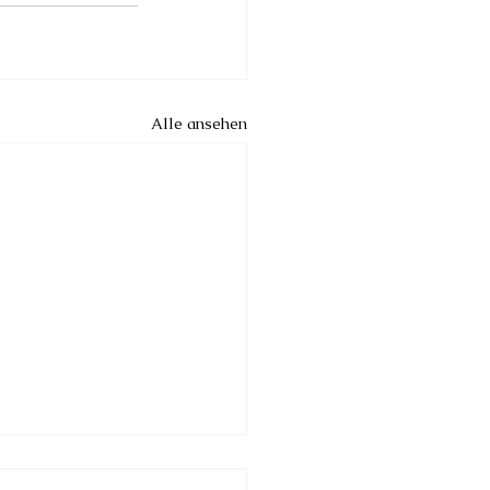
Alle ansehen