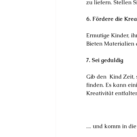
zu liefern. Stellen
6. Fördere die Kreat
Ermutige Kinder, ih
Bieten Materialien
7. Sei geduldig
Gib den  Kind Zeit,
finden. Es kann eini
Kreativität entfalte
.... und komm in die