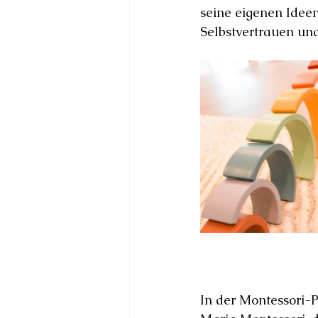
seine eigenen Ideen
Selbstvertrauen und 
In der Montessori-P