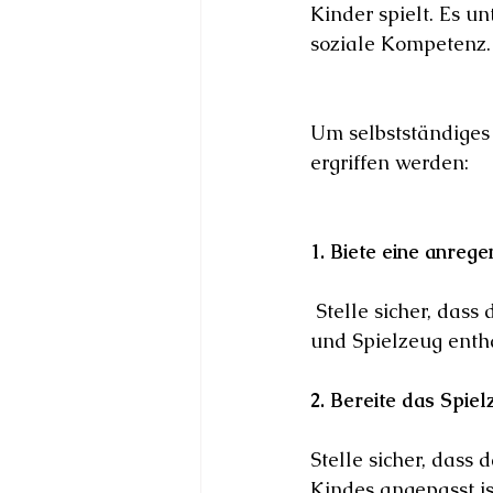
Kinder spielt. Es un
soziale Kompetenz.
Um selbstständiges
ergriffen werden:
1. Biete eine anre
 Stelle sicher, dass die Umgebung zum Spielen einlädt und verschiedene Materialien 
und Spielzeug enthä
2. Bereite das Spie
Stelle sicher, dass
Kindes angepasst is