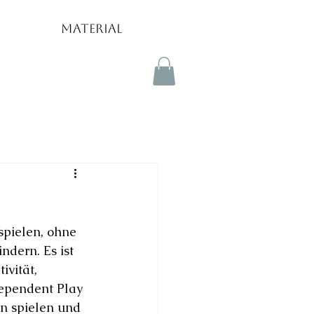
Material
spielen, ohne 
dern. Es ist 
ivität, 
dependent Play 
n spielen und 