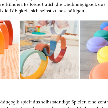
 erkunden. Es fördert auch die Unabhängigkeit, das 
die Fähigkeit, sich selbst zu beschäftigen.
ädagogik spielt das selbstständige Spielen eine zentr