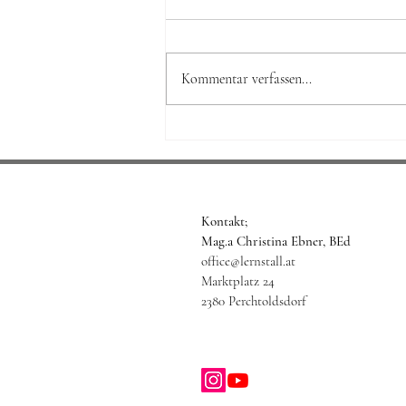
Kommentar verfassen...
LERNSTALL MAGAZIN - Das Kostenlose Magazin
über Pädagogik und Psychotherapie
Kontakt;
Mag.a Christina Ebner, BEd
office@lernstall.at
Marktplatz 24
2380 Perchtoldsdorf